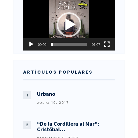
Reproductor
de
vídeo
00:00
01:07
ARTÍCULOS POPULARES
Urbano
JULIO 10, 2017
“De la Cordillera al Mar”:
Cristóbal…
DICIEMBRE 5, 2023