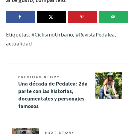
Si te gustó, compártelo.
Etiquetas:
#CiclismoUrbano
,
#RevistaPedalea
,
actualidad
PREVIOUS STORY
Una década de Pedalea: 2da
parte con las historias,
documentales y personajes
famosos
NEXT STORY