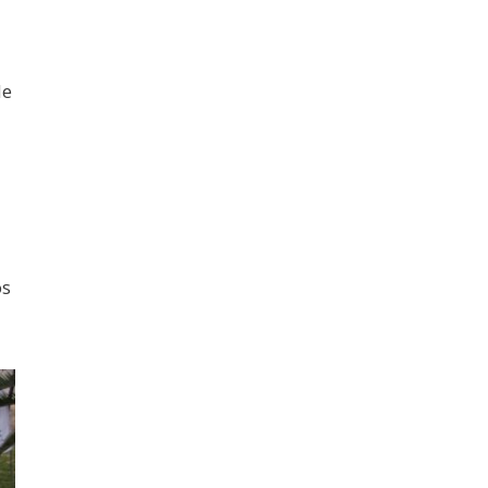
de
os