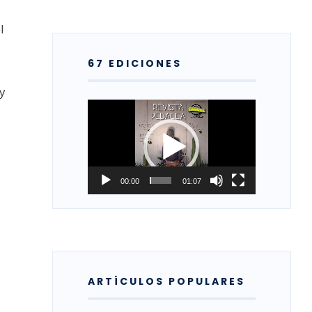
l
67 EDICIONES
y
Reproductor
de
vídeo
00:00
01:07
ARTÍCULOS POPULARES