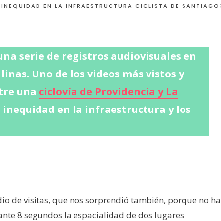
 INEQUIDAD EN LA INFRAESTRUCTURA CICLISTA DE SANTIAGO
una serie de registros audiovisuales en
linas. Uno de los videos más vistos y
tre una
ciclovía de Providencia y La
a inequidad en la infraestructura y los
dio de visitas, que nos sorprendió también, porque no ha
rante 8 segundos la espacialidad de dos lugares