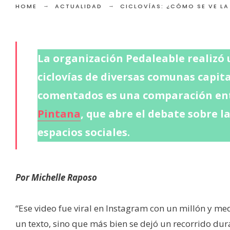
HOME
ACTUALIDAD
CICLOVÍAS: ¿CÓMO SE VE LA
La organización Pedaleable realizó 
ciclovías de diversas comunas capita
comentados es una comparación en
Pintana
, que abre el debate sobre l
espacios sociales.
Por Michelle Raposo
“Ese video fue viral en Instagram con un millón y me
un texto, sino que más bien se dejó un recorrido du