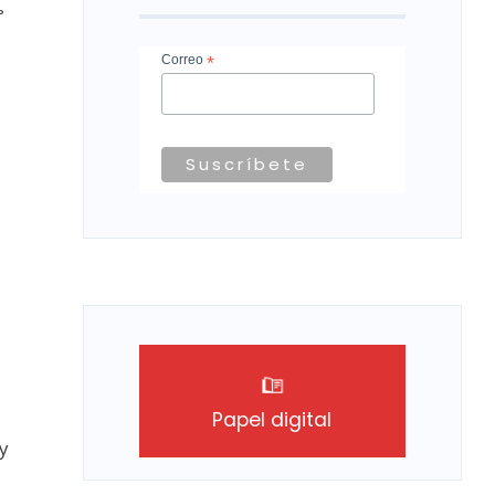
?
Correo
*
Papel digital
y