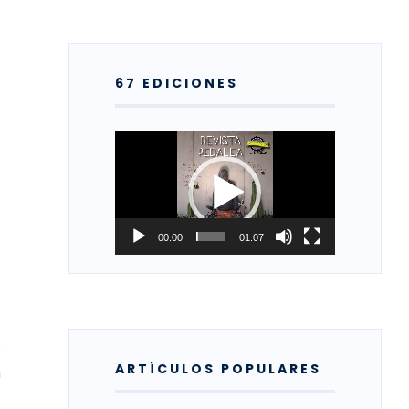
67 EDICIONES
Reproductor
de
vídeo
00:00
01:07
s
ARTÍCULOS POPULARES
a