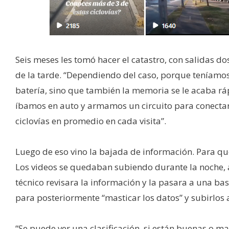
Seis meses les tomó hacer el catastro, con salidas d
de la tarde. “Dependiendo del caso, porque teníamos e
batería, sino que también la memoria se le acaba r
íbamos en auto y armamos un circuito para conectar 
ciclovías en promedio en cada visita”.
Luego de eso vino la bajada de información. Para q
Los videos se quedaban subiendo durante la noche, a
técnico revisara la información y la pasara a una ba
para posteriormente “masticar los datos” y subirlos
“Se puede ver una clasificación, si están buenas o mal