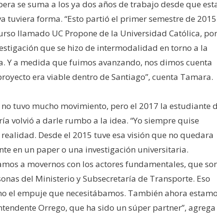
pera se suma a los ya dos años de trabajo desde que est
iva tuviera forma. “Esto partió el primer semestre de 2015
urso llamado UC Propone de la Universidad Católica, po
estigación que se hizo de intermodalidad en torno a la
ta. Y a medida que fuimos avanzando, nos dimos cuenta
proyecto era viable dentro de Santiago”, cuenta Tamara.
 no tuvo mucho movimiento, pero el 2017 la estudiante 
ría volvió a darle rumbo a la idea. “Yo siempre quise
 realidad. Desde el 2015 tuve esa visión que no quedara
te en un paper o una investigación universitaria.
mos a movernos con los actores fundamentales, que so
sonas del Ministerio y Subsecretaría de Transporte. Eso
mo el empuje que necesitábamos. También ahora estam
Intendente Orrego, que ha sido un súper partner”, agrega