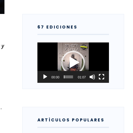
67 EDICIONES
 y
Reproductor
de
vídeo
00:00
01:07
-
ARTÍCULOS POPULARES