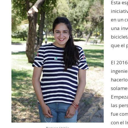
Esta es
iniciat
en un c
una inv
bicicle
que el 
El 2016
ingenie
hacerlo
solamen
Empeza
las per
fue co
con el 