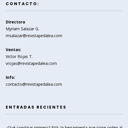
CONTACTO:
Directora
Myriam Salazar G.
msalazar@revistapedalea.com
Ventas:
Victor Rojas T.
vrojas@revistapedalea.com
Info:
contacto@revistapedalea.com
ENTRADAS RECIENTES
¿Qué construir primero? EVA: la herramienta que pone orden al