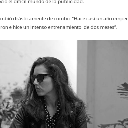
ió el difícil mundo de la publicidad.
 cambió drásticamente de rumbo. “Hace casi un año empe
naron e hice un intenso entrenamiento de dos meses”.