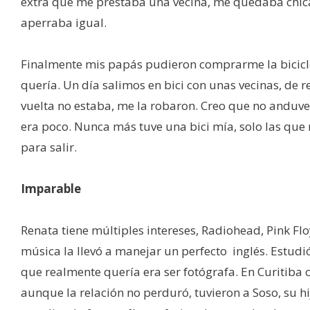
extra que me prestaba una vecina, me quedaba chic
aperraba igual.
Finalmente mis papás pudieron comprarme la bicicl
quería. Un día salimos en bici con unas vecinas, de r
vuelta no estaba, me la robaron. Creo que no anduve 
era poco. Nunca más tuve una bici mía, solo las qu
para salir.
Imparable
Renata tiene múltiples intereses, Radiohead, Pink Fl
música la llevó a manejar un perfecto inglés. Estudi
que realmente quería era ser fotógrafa. En Curitiba c
aunque la relación no perduró, tuvieron a Soso, su hij