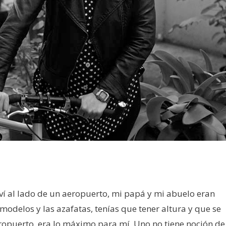
ví al lado de un aeropuerto, mi papá y mi abuelo eran
modelos y las azafatas, tenías que tener altura y que se
eropuerto, era lo máximo para mí. Uno no tiene noción de