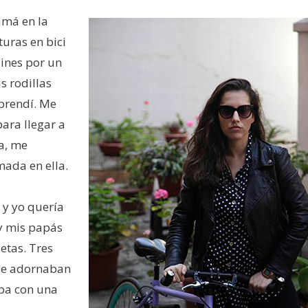
amá en la
uras en bici
uines por un
s rodillas
prendí. Me
para llegar a
na, me
mada en ella.
 y yo quería
 y mis papás
etas. Tres
 se adornaban
Iba con una