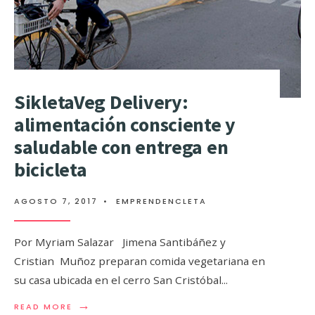
SikletaVeg Delivery:
alimentación consciente y
saludable con entrega en
bicicleta
AGOSTO 7, 2017
•
EMPRENDENCLETA
Por Myriam Salazar Jimena Santibáñez y
Cristian Muñoz preparan comida vegetariana en
su casa ubicada en el cerro San Cristóbal
...
Innobike Stgo: creadores
→
READ MORE