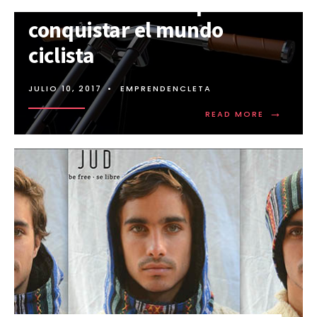
locales se reúnen para
conquistar el mundo
ciclista
JULIO 10, 2017
•
EMPRENDENCLETA
→
READ MORE