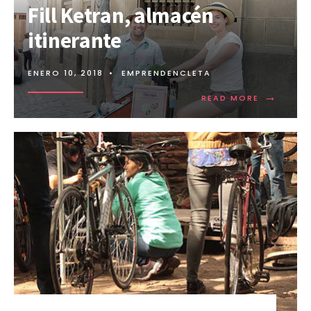
Fill Ketran, almacén
itinerante
ENERO 10, 2018
•
EMPRENDENCLETA
→
READ MORE