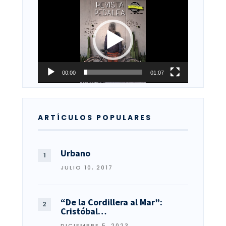
Reproductor
de
vídeo
00:00
01:07
ARTÍCULOS POPULARES
Urbano
JULIO 10, 2017
“De la Cordillera al Mar”:
Cristóbal…
DICIEMBRE 5, 2023