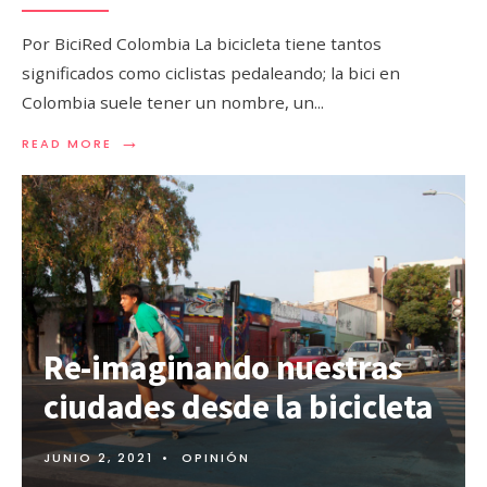
Por BiciRed Colombia La bicicleta tiene tantos
significados como ciclistas pedaleando; la bici en
Colombia suele tener un nombre, un
...
→
READ MORE
Re-imaginando nuestras
ciudades desde la bicicleta
JUNIO 2, 2021
•
OPINIÓN