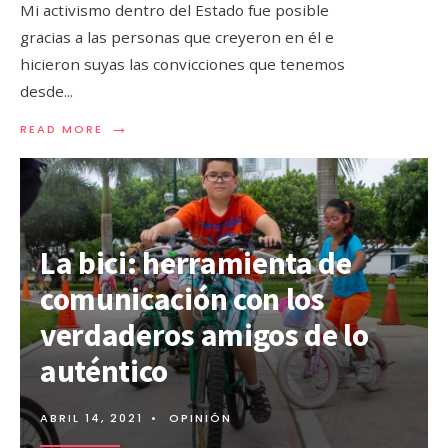
Mi activismo dentro del Estado fue posible
gracias a las personas que creyeron en él e
hicieron suyas las convicciones que tenemos
desde
...
→
READ MORE
La bici: herramienta de
comunicación con los
verdaderos amigos de lo
auténtico
ABRIL 14, 2021
•
OPINIÓN