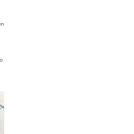
en
lo